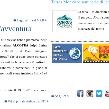
Terres Monviso: seminario di la
Si terrà il 1° dicembre
il progetto Alcotra co
Leggi altro sul MAB
finanziamento europeo 
l'avventura
sicurezza del territo
al du Queyras hanno promosso, nell?
ontaliera
ALCOTRA
(Alpi Latine
a 2007-2013, il Piano Integrato
ritoire? che si pone come obiettivo
stenti tra le persone e il territorio,
rconnessi e partecipati, in grado di
rse locali e una fruizione ?slow? ed
 iniziate il 29.01.2010 e si sono
Seguici su
Vai al portale dedicato al PIT