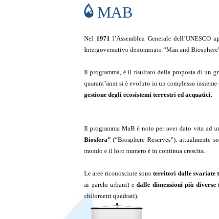
MAB
Nel
1971
l’Assemblea Generale dell’UNESCO ap
Intergovernativo denominato “Man and Biosphere
Il programma, è il risultato della proposta di un g
quarant’anni si è evoluto in un complesso insieme
gestione degli ecosistemi terrestri ed acquatici.
Il programma MaB è noto per aver dato vita ad 
Biosfera”
(“Biosphere Reserves”): attualmente 
mondo e il loro numero è in continua crescita.
Le aree riconosciute sono
territori dalle svariate
ai parchi urbani) e
dalle dimensioni più diverse
(
chilometri quadrati).