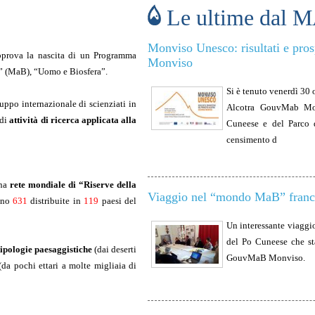
Le ultime dal 
Monviso Unesco: risultati e pro
prova la nascita di un Programma
Monviso
” (MaB), “Uomo e Biosfera”.
Si è tenuto venerdì 30 
ruppo internazionale di scienziati in
Alcotra GouvMab Monv
 di
attività di ricerca applicata alla
Cuneese e del Parco d
censimento d
una
rete mondiale di “Riserve della
Viaggio nel “mondo MaB” franc
sono
631
distribuite in
119
paesi del
Un interessante viaggio
del Po Cuneese che st
 tipologie paesaggistiche
(dai deserti
GouvMaB Monviso.
da pochi ettari a molte migliaia di